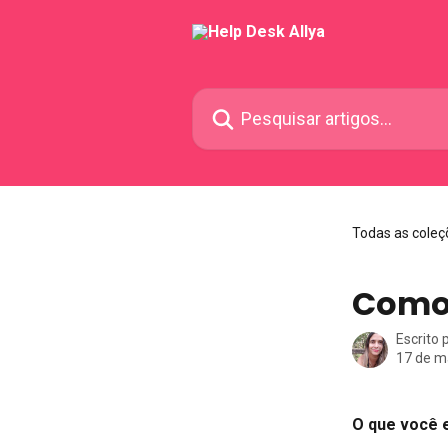
Passar para o conteúdo principal
Pesquisar artigos...
Todas as coleç
Como 
Escrito 
17 de m
O que você 