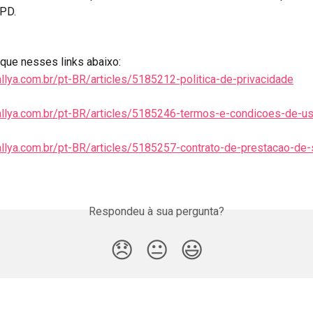
PD. 
ique nesses links abaixo: 
.allya.com.br/pt-BR/articles/5185212-politica-de-privacidade
a.allya.com.br/pt-BR/articles/5185246-termos-e-condicoes-de-u
.allya.com.br/pt-BR/articles/5185257-contrato-de-prestacao-de-
Respondeu à sua pergunta?
😞
😐
😃