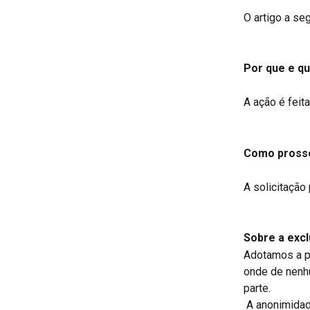
O artigo a se
Por que e q
A ação é feit
Como prosse
A solicitação
Sobre a excl
Adotamos a po
onde de nenhu
parte.
 A anonimidade dos dados está prevista como uma das formas de cumprimento das 