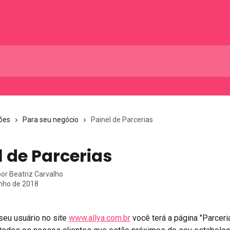
ões
Para seu negócio
Painel de Parcerias
l de Parcerias
por
Beatriz Carvalho
unho de 2018
seu usuário no site 
www.allya.com.br
 você terá a página "Parceria