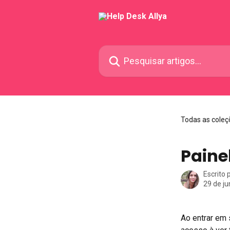
Passar para o conteúdo principal
Pesquisar artigos...
Todas as coleç
Paine
Escrito 
29 de j
Ao entrar em 