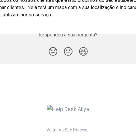
 todos os nossos clientes que estão próximos do seu estabelec
ar clientes.  Nela terá um mapa com a sua localização e indican
 utilizam nosso serviço.
Respondeu à sua pergunta?
😞
😐
😃
Voltar ao Site Principal