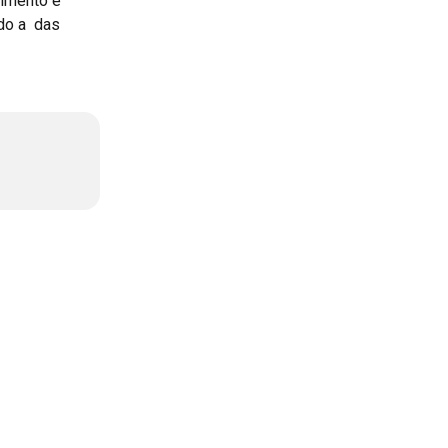
imento e 
do a  das 