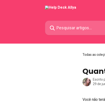
Passar para o conteúdo principal
Pesquisar artigos...
Todas as coleç
Quant
Escrito 
29 de j
Você não terá