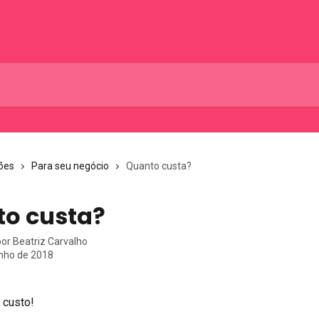
ões
Para seu negócio
Quanto custa?
o custa?
por
Beatriz Carvalho
unho de 2018
 custo! 